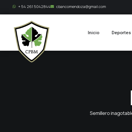
+ 54 261 5042844
cbancomendoza@gmail.com
Inicio
Deportes
Semillero inagotab