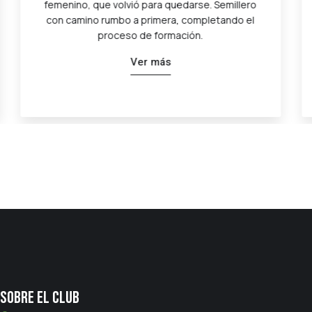
nuclea a cientos de chicos que anhelan en su
proceso formativo. Bajo la conducción de Daniel
Carrique, el fútbol tiene sus cimientos en nuestra
escuela.
Ver más
Sobre el club