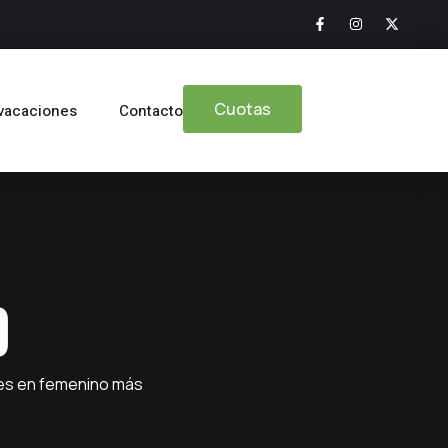
Cuotas
 vacaciones
Contacto
d
ues en femenino más