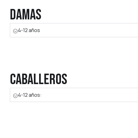
Damas
4-12 años
Caballeros
4-12 años: