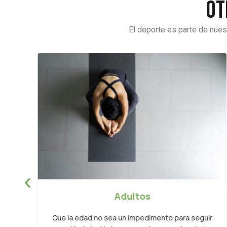
Ot
El deporte es parte de nues
Básquet
guir
A la rama masculina le sumamos el retorno del