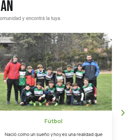
ran
omunidad y encontrá la tuya.
Futsal
Ent
El deporte con más federados en la provincia