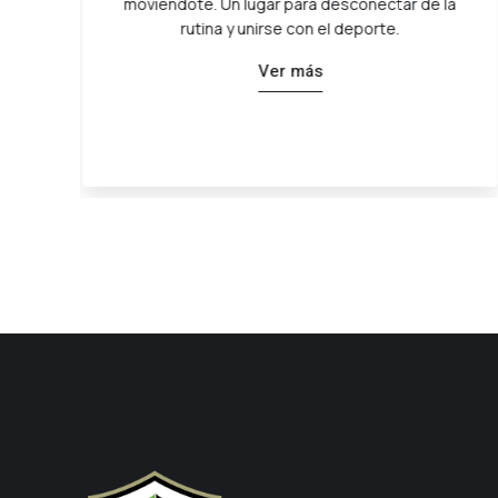
 la
femenino, que volvió para quedarse. Semillero
con camino rumbo a primera, completando el
proceso de formación.
Ver más