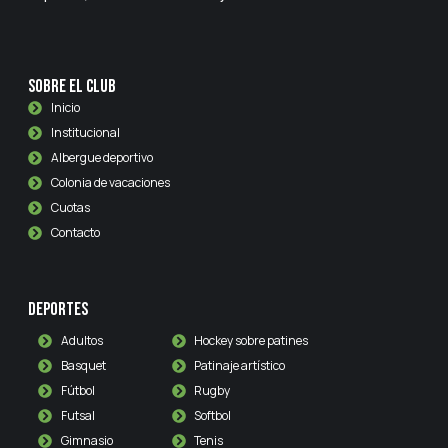
Sobre el club
Inicio
Institucional
Albergue deportivo
Colonia de vacaciones
Cuotas
Contacto
Deportes
Adultos
Hockey sobre patines
Basquet
Patinaje artístico
Fútbol
Rugby
Futsal
Softbol
Gimnasio
Tenis